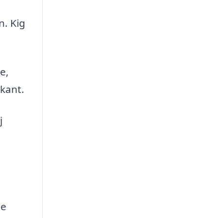
n. Kig
e,
kant.
j
ge