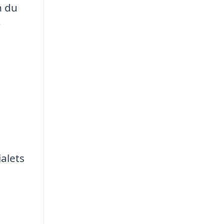
n du
r
alets