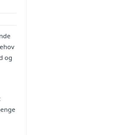
ende
behov
id og
t
 penge